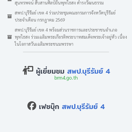
สุนทรพจน์ สืบสานศิลป์ถิ่นพุทไธสง ดำรงวัฒนธรรม
สพป.บุรีรัมย์ เขต 4 ร่วมประชุมคณะกรมการจังหวัดบุรีรัมย์
ประจำเดือน กรกฎาคม 2569
สพป.บุรีรัมย์ เขต 4 พร้อมส่วนราชการและประชาชนอำเภอ
พุทไธสง ร่วมเฉลิมพระเกียรติพระบาทสมเด็จพระเจ้าอยู่หัว เนื่อง
ในโอกาสวันเฉลิมพระชนมพรรษา
ผู้เยี่ยมชม
สพป.บุรีรัมย์ 4
brm4.go.th
เฟซบุ๊ก
สพป.บุรีรัมย์ 4