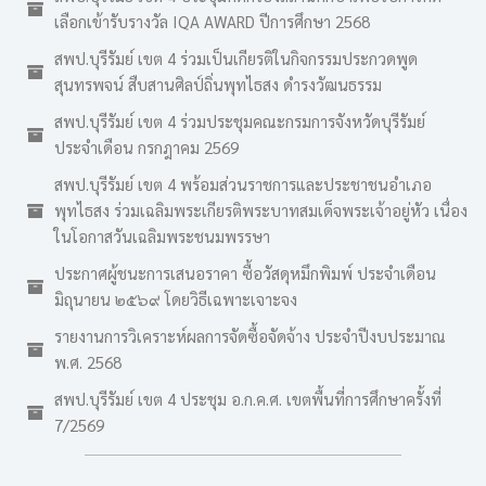
เลือกเข้ารับรางวัล IQA AWARD ปีการศึกษา 2568
สพป.บุรีรัมย์ เขต 4 ร่วมเป็นเกียรติในกิจกรรมประกวดพูด
สุนทรพจน์ สืบสานศิลป์ถิ่นพุทไธสง ดำรงวัฒนธรรม
สพป.บุรีรัมย์ เขต 4 ร่วมประชุมคณะกรมการจังหวัดบุรีรัมย์
ประจำเดือน กรกฎาคม 2569
สพป.บุรีรัมย์ เขต 4 พร้อมส่วนราชการและประชาชนอำเภอ
พุทไธสง ร่วมเฉลิมพระเกียรติพระบาทสมเด็จพระเจ้าอยู่หัว เนื่อง
ในโอกาสวันเฉลิมพระชนมพรรษา
ประกาศผู้ชนะการเสนอราคา ซื้อวัสดุหมึกพิมพ์ ประจำเดือน
มิถุนายน ๒๕๖๙ โดยวิธีเฉพาะเจาะจง
รายงานการวิเคราะห์ผลการจัดซื้อจัดจ้าง ประจำปีงบประมาณ
พ.ศ. 2568
สพป.บุรีรัมย์ เขต 4 ประชุม อ.ก.ค.ศ. เขตพื้นที่การศึกษาครั้งที่
7/2569