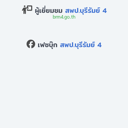
ผู้เยี่ยมชม
สพป.บุรีรัมย์ 4
brm4.go.th
เฟซบุ๊ก
สพป.บุรีรัมย์ 4