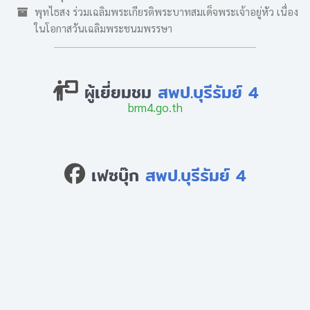
พุทไธสง ร่วมเฉลิมพระเกียรติพระบาทสมเด็จพระเจ้าอยู่หัว เนื่อง
ในโอกาสวันเฉลิมพระชนมพรรษา
ผู้เยี่ยมชม
สพป.บุรีรัมย์ 4
brm4.go.th
เฟซบุ๊ก
สพป.บุรีรัมย์ 4