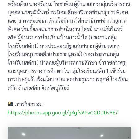
พร้อมด้วย นางศรีอรุณ วิชชาพิณ ผู้อำนวยการกลุ่มบริหารงาน
บุคคล นายวุฒินันทร์ พรนิคม ศึกษานิเทศชำนาญการพิเศษ
และ นางพลอยชนก ภัทรโชตินนท์ ศึกษานิเทศชำนาญการ
พิเศษ ร่วมชี้แจงแนวการดำเนินงาน โดยมี นางปภัสรินทร์
คริซ ผู้อำนวยการโรงเรียนบ้านยางน้ำใส (ประธานกลุ่ม
โรงเรียนสตึก1) นางประคองณัฐ แสนสนาม ผู้อำนวยการ
โรงเรียนอนุบาลสตึก(ประชาอนุสรณ์) (รองประธานกลุ่ม
โรงเรียนสตึก1) นำคณะผู้บริหารสถานศึกษา ข้าราชการครู
และบุคลากรทางการศึกษา ในกลุ่มโรงเรียนสตึก 1 เข้าร่วม
การประชุมรับฟังนโยบาย ณ หอประชุมราชพฤกษ์ โรงเรียน
สตึก อำเภอสตึก จังหวัดบุรีรัมย์
ภาพกิจกรรม :
https://photos.app.goo.gl/g4gfvVPw1GDDDvFE7