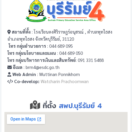
สถานที่ตั้ง
: โรงเรียนตงศิริราษฎร์อนุสรณ์ , ตำบลพุทไธสง
อำเภอพุทไธสง จังหวัดบุรีรัมย์, 31120
โทร กลุ่มอำนวยการ
: 044 689 095
โทร กลุ่มนโยบายและแผน
: 044 689 050
โทร กลุ่มบริหารการเงินและสินทรัพย์
: 091 331 5488
อีเมล
: brm4@esdc.go.th
Web Admin
: Wuttinan Ponnikhom
Co-develop:
Watcharin Prachoomwan
ที่ตั้ง
สพป.บุรีรัมย์ 4