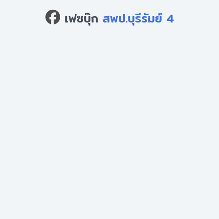
เฟซบุ๊ก
สพป.บุรีรัมย์ 4