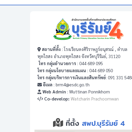
สถานที่ตั้ง
: โรงเรียนตงศิริราษฎร์อนุสรณ์ , ตำบล
พุทไธสง อำเภอพุทไธสง จังหวัดบุรีรัมย์, 31120
โทร กลุ่มอำนวยการ
: 044 689 095
โทร กลุ่มนโยบายและแผน
: 044 689 050
โทร กลุ่มบริหารการเงินและสินทรัพย์
: 091 331 548
อีเมล
: brm4@esdc.go.th
Web Admin
: Wuttinan Ponnikhom
Co-develop:
Watcharin Prachoomwan
ที่ตั้ง
สพป.บุรีรัมย์ 4