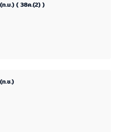
ท.ม.) ( 38ค.(2) )
ท.ช.)