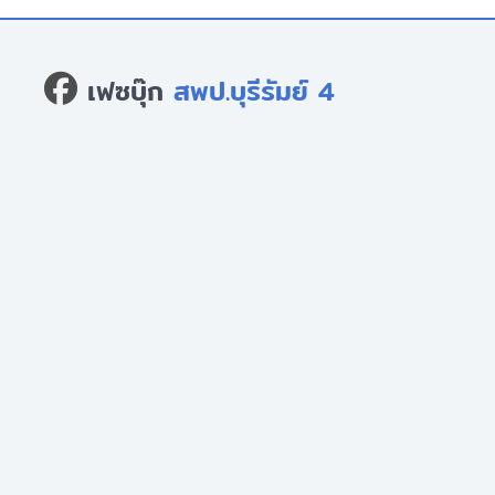
เฟซบุ๊ก
สพป.บุรีรัมย์ 4