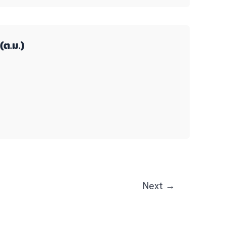
(ต.ม.)
Next
→