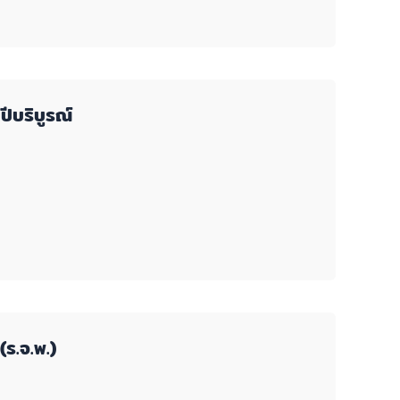
ีบริบูรณ์
ร.จ.พ.)