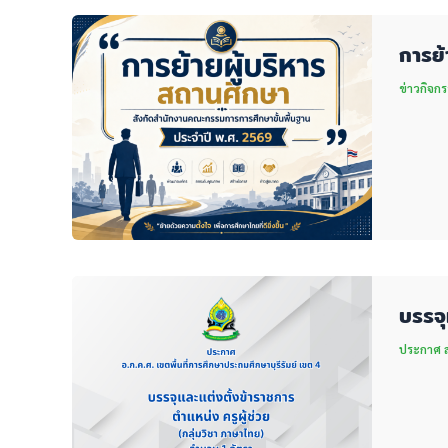
การย้
ข่าวกิจกร
บรรจุ
ประกาศ สพ