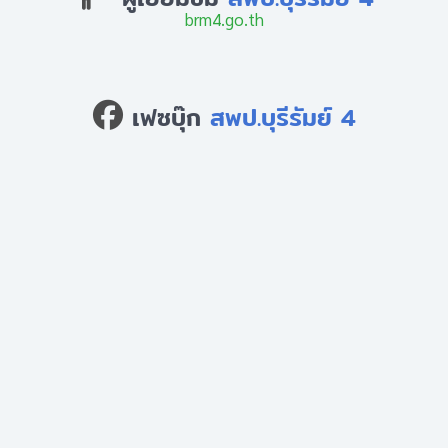
brm4.go.th
เฟซบุ๊ก
สพป.บุรีรัมย์ 4