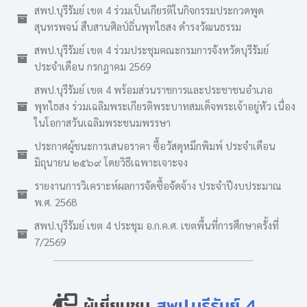
สพป.บุรีรัมย์ เขต 4 ร่วมเป็นเกียรติในกิจกรรมประกวดพูด
สุนทรพจน์ สืบสานศิลป์ถิ่นพุทไธสง ดำรงวัฒนธรรม
สพป.บุรีรัมย์ เขต 4 ร่วมประชุมคณะกรมการจังหวัดบุรีรัมย์
ประจำเดือน กรกฎาคม 2569
สพป.บุรีรัมย์ เขต 4 พร้อมส่วนราชการและประชาชนอำเภอ
พุทไธสง ร่วมเฉลิมพระเกียรติพระบาทสมเด็จพระเจ้าอยู่หัว เนื่อง
ในโอกาสวันเฉลิมพระชนมพรรษา
ประกาศผู้ชนะการเสนอราคา ซื้อวัสดุหมึกพิมพ์ ประจำเดือน
มิถุนายน ๒๕๖๙ โดยวิธีเฉพาะเจาะจง
รายงานการวิเคราะห์ผลการจัดซื้อจัดจ้าง ประจำปีงบประมาณ
พ.ศ. 2568
สพป.บุรีรัมย์ เขต 4 ประชุม อ.ก.ค.ศ. เขตพื้นที่การศึกษาครั้งที่
7/2569
ผู้เยี่ยมชม
สพป.บุรีรัมย์ 4