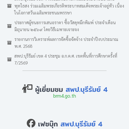
พุทไธสง ร่วมเฉลิมพระเกียรติพระบาทสมเด็จพระเจ้าอยู่หัว เนื่อง
ในโอกาสวันเฉลิมพระชนมพรรษา
ประกาศผู้ชนะการเสนอราคา ซื้อวัสดุหมึกพิมพ์ ประจำเดือน
มิถุนายน ๒๕๖๙ โดยวิธีเฉพาะเจาะจง
รายงานการวิเคราะห์ผลการจัดซื้อจัดจ้าง ประจำปีงบประมาณ
พ.ศ. 2568
สพป.บุรีรัมย์ เขต 4 ประชุม อ.ก.ค.ศ. เขตพื้นที่การศึกษาครั้งที่
7/2569
ผู้เยี่ยมชม
สพป.บุรีรัมย์ 4
brm4.go.th
เฟซบุ๊ก
สพป.บุรีรัมย์ 4