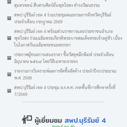
สุนทรพจน์ สืบสานศิลป์ถิ่นพุทไธสง ดำรงวัฒนธรรม
สพป.บุรีรัมย์ เขต 4 ร่วมประชุมคณะกรมการจังหวัดบุรีรัมย์
ประจำเดือน กรกฎาคม 2569
สพป.บุรีรัมย์ เขต 4 พร้อมส่วนราชการและประชาชนอำเภอ
พุทไธสง ร่วมเฉลิมพระเกียรติพระบาทสมเด็จพระเจ้าอยู่หัว เนื่อง
ในโอกาสวันเฉลิมพระชนมพรรษา
ประกาศผู้ชนะการเสนอราคา ซื้อวัสดุหมึกพิมพ์ ประจำเดือน
มิถุนายน ๒๕๖๙ โดยวิธีเฉพาะเจาะจง
รายงานการวิเคราะห์ผลการจัดซื้อจัดจ้าง ประจำปีงบประมาณ
พ.ศ. 2568
สพป.บุรีรัมย์ เขต 4 ประชุม อ.ก.ค.ศ. เขตพื้นที่การศึกษาครั้งที่
7/2569
ผู้เยี่ยมชม
สพป.บุรีรัมย์ 4
brm4.go.th