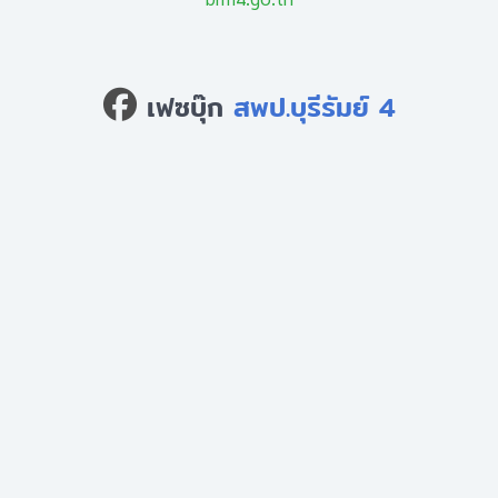
เฟซบุ๊ก
สพป.บุรีรัมย์ 4