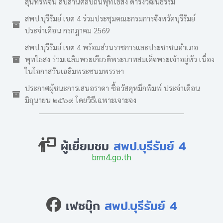
สุนทรพจน์ สืบสานศิลป์ถิ่นพุทไธสง ดำรงวัฒนธรรม
สพป.บุรีรัมย์ เขต 4 ร่วมประชุมคณะกรมการจังหวัดบุรีรัมย์
ประจำเดือน กรกฎาคม 2569
สพป.บุรีรัมย์ เขต 4 พร้อมส่วนราชการและประชาชนอำเภอ
พุทไธสง ร่วมเฉลิมพระเกียรติพระบาทสมเด็จพระเจ้าอยู่หัว เนื่อง
ในโอกาสวันเฉลิมพระชนมพรรษา
ประกาศผู้ชนะการเสนอราคา ซื้อวัสดุหมึกพิมพ์ ประจำเดือน
มิถุนายน ๒๕๖๙ โดยวิธีเฉพาะเจาะจง
ผู้เยี่ยมชม
สพป.บุรีรัมย์ 4
brm4.go.th
เฟซบุ๊ก
สพป.บุรีรัมย์ 4