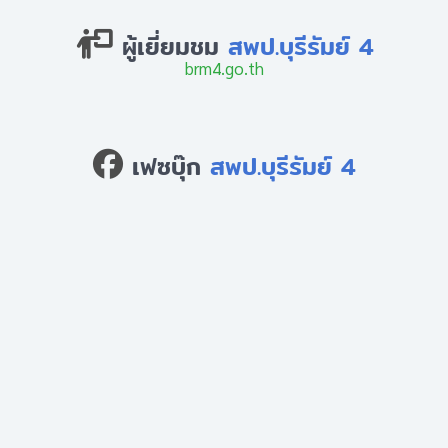
ผู้เยี่ยมชม
สพป.บุรีรัมย์ 4
brm4.go.th
เฟซบุ๊ก
สพป.บุรีรัมย์ 4