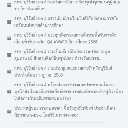
สพป.บุรีรัมย์ เขต 4 ส่งเสริมการจัดการเรียนรู้เชิงรุกของครูผู้สอน
รายวิชาสังคมศึกษา
สพป.บุรีรัมย์ เขต 4 ตรวจเยี่ยมโรงเรียนในสังกัด ติดตามการขับ
เคลื่อนนโยบายด้านการศึกษา
สพป.บุรีรัมย์ เขต 4 ประชุมคัดกรองสถานศึกษาเพื่อรับการคัด
เลือกเข้ารับรางวัล IQA AWARD ปีการศึกษา 2568
สพป.บุรีรัมย์ เขต 4 ร่วมเป็นเกียรติในกิจกรรมประกวดพูด
สุนทรพจน์ สืบสานศิลป์ถิ่นพุทไธสง ดำรงวัฒนธรรม
สพป.บุรีรัมย์ เขต 4 ร่วมประชุมคณะกรมการจังหวัดบุรีรัมย์
ประจำเดือน กรกฎาคม 2569
สพป.บุรีรัมย์ เขต 4 พร้อมส่วนราชการและประชาชนอำเภอ
พุทไธสง ร่วมเฉลิมพระเกียรติพระบาทสมเด็จพระเจ้าอยู่หัว เนื่อง
ในโอกาสวันเฉลิมพระชนมพรรษา
ประกาศผู้ชนะการเสนอราคา ซื้อวัสดุหมึกพิมพ์ ประจำเดือน
มิถุนายน ๒๕๖๙ โดยวิธีเฉพาะเจาะจง