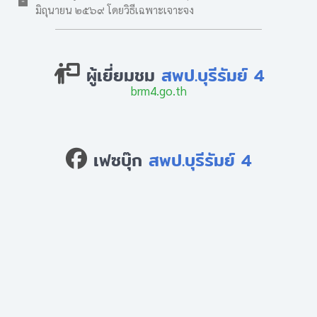
มิถุนายน ๒๕๖๙ โดยวิธีเฉพาะเจาะจง
ผู้เยี่ยมชม
สพป.บุรีรัมย์ 4
brm4.go.th
เฟซบุ๊ก
สพป.บุรีรัมย์ 4