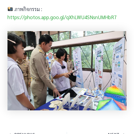
ภาพกิจกรรม :
https://photos.app.goo.gl/qXhLWU4SNsnUMHbR7