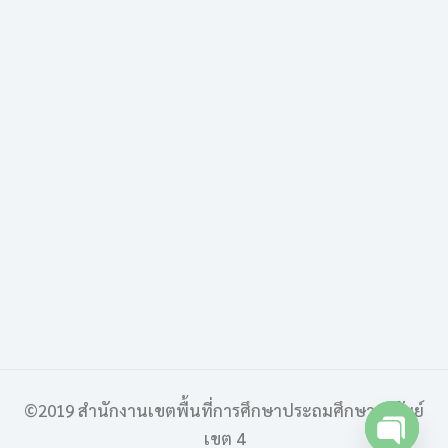
©2019 สำนักงานเขตพื้นที่การศึกษาประถมศึกษาบุรีรัมย์
เขต 4
Open 