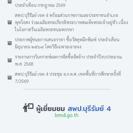
ประจำเดือน กรกฎาคม 2569
สพป.บุรีรัมย์ เขต 4 พร้อมส่วนราชการและประชาชนอำเภอ
พุทไธสง ร่วมเฉลิมพระเกียรติพระบาทสมเด็จพระเจ้าอยู่หัว เนื่อง
ในโอกาสวันเฉลิมพระชนมพรรษา
ประกาศผู้ชนะการเสนอราคา ซื้อวัสดุหมึกพิมพ์ ประจำเดือน
มิถุนายน ๒๕๖๙ โดยวิธีเฉพาะเจาะจง
รายงานการวิเคราะห์ผลการจัดซื้อจัดจ้าง ประจำปีงบประมาณ
พ.ศ. 2568
สพป.บุรีรัมย์ เขต 4 ประชุม อ.ก.ค.ศ. เขตพื้นที่การศึกษาครั้งที่
7/2569
ผู้เยี่ยมชม
สพป.บุรีรัมย์ 4
brm4.go.th