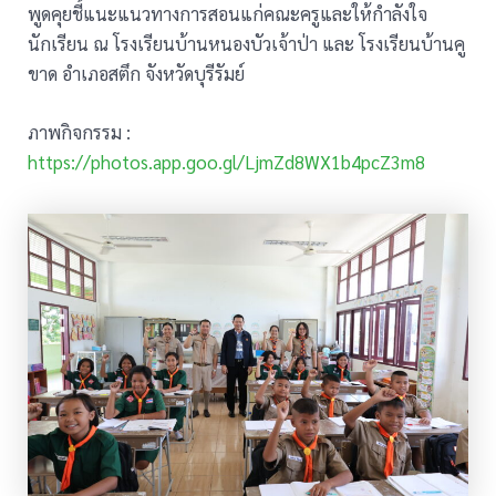
พูดคุยชี้แนะแนวทางการสอนแก่คณะครูและให้กำลังใจ
นักเรียน ณ โรงเรียนบ้านหนองบัวเจ้าป่า และ โรงเรียนบ้านคู
ขาด อำเภอสตึก จังหวัดบุรีรัมย์
ภาพกิจกรรม :
https://photos.app.goo.gl/LjmZd8WX1b4pcZ3m8