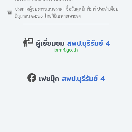
ประกาศผู้ชนะการเสนอราคา ซื้อวัสดุหมึกพิมพ์ ประจำเดือน
มิถุนายน ๒๕๖๙ โดยวิธีเฉพาะเจาะจง
ผู้เยี่ยมชม
สพป.บุรีรัมย์ 4
brm4.go.th
เฟซบุ๊ก
สพป.บุรีรัมย์ 4