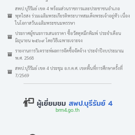
สพป.บุรีรัมย์ เขต 4 พร้อมส่วนราชการและประชาชนอำเภอ
พุทไธสง ร่วมเฉลิมพระเกียรติพระบาทสมเด็จพระเจ้าอยู่หัว เนื่อง
ในโอกาสวันเฉลิมพระชนมพรรษา
ประกาศผู้ชนะการเสนอราคา ซื้อวัสดุหมึกพิมพ์ ประจำเดือน
มิถุนายน ๒๕๖๙ โดยวิธีเฉพาะเจาะจง
รายงานการวิเคราะห์ผลการจัดซื้อจัดจ้าง ประจำปีงบประมาณ
พ.ศ. 2568
สพป.บุรีรัมย์ เขต 4 ประชุม อ.ก.ค.ศ. เขตพื้นที่การศึกษาครั้งที่
7/2569
ผู้เยี่ยมชม
สพป.บุรีรัมย์ 4
brm4.go.th