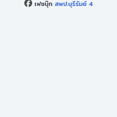
เฟซบุ๊ก
สพป.บุรีรัมย์ 4