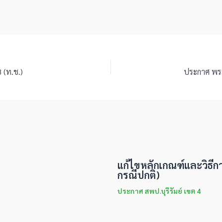
 (ท.ช.)
ประกาศ พระ
แก้ไขหลักเกณฑ์และวิธีก
กรณีปกติ)
ประกาศ สพป.บุรีรัมย์ เขต 4