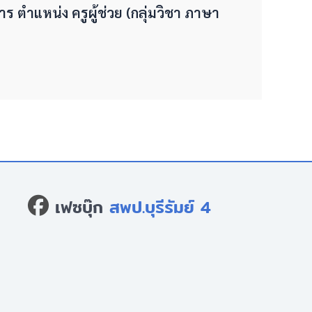
ร ตำแหน่ง ครูผู้ช่วย (กลุ่มวิชา ภาษา
เฟซบุ๊ก
สพป.บุรีรัมย์ 4