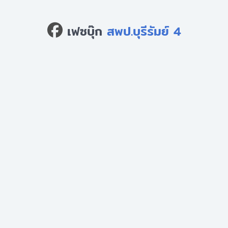
เฟซบุ๊ก
สพป.บุรีรัมย์ 4