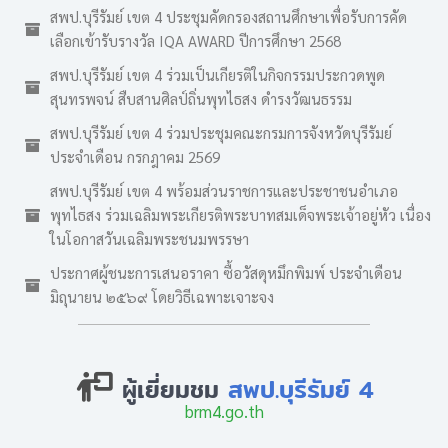
สพป.บุรีรัมย์ เขต 4 ประชุมคัดกรองสถานศึกษาเพื่อรับการคัด
เลือกเข้ารับรางวัล IQA AWARD ปีการศึกษา 2568
สพป.บุรีรัมย์ เขต 4 ร่วมเป็นเกียรติในกิจกรรมประกวดพูด
สุนทรพจน์ สืบสานศิลป์ถิ่นพุทไธสง ดำรงวัฒนธรรม
สพป.บุรีรัมย์ เขต 4 ร่วมประชุมคณะกรมการจังหวัดบุรีรัมย์
ประจำเดือน กรกฎาคม 2569
สพป.บุรีรัมย์ เขต 4 พร้อมส่วนราชการและประชาชนอำเภอ
พุทไธสง ร่วมเฉลิมพระเกียรติพระบาทสมเด็จพระเจ้าอยู่หัว เนื่อง
ในโอกาสวันเฉลิมพระชนมพรรษา
ประกาศผู้ชนะการเสนอราคา ซื้อวัสดุหมึกพิมพ์ ประจำเดือน
มิถุนายน ๒๕๖๙ โดยวิธีเฉพาะเจาะจง
ผู้เยี่ยมชม
สพป.บุรีรัมย์ 4
brm4.go.th