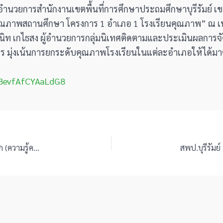
ผู้อำนวยการสำนักงานเขตพื้นที่การศึกษาประถมศึกษาบุรีรัมย์ 
ุณภาพสถานศึกษา โครงการ 1 อำเภอ 1 โรงเรียนคุณภาพ” ณ เพ ล
ายสนิท เกไธสง ผู้อำนวยการกลุ่มนิเทศติดตามและประเมินผลการ
าร มุ่งเน้นการยกระดับคุณภาพโรงเรียนในแต่ละอำเภอให้ได้ม
g88evfAfCYAaLdG8
สพป.บุรีรัมย์ เขต 4 จัดสอบแข่งขันตำแหน่ง ครูผู้ช่วย ภาค ก (ความรู้ความสามารถทั่วไป) สนามสอบโรงเรียนอนุบาลพุทไธสง