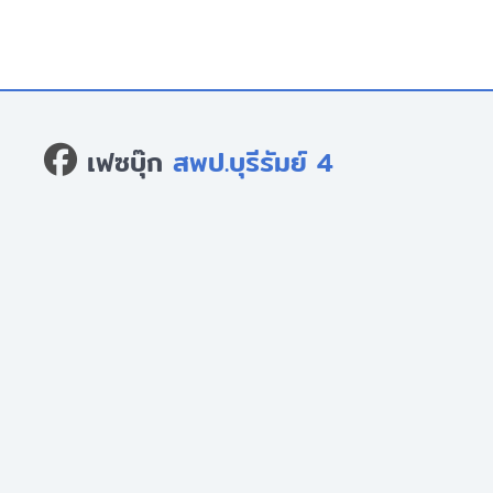
เฟซบุ๊ก
สพป.บุรีรัมย์ 4