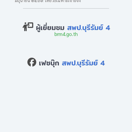
มิถุนายน ๒๕๖๙ โดยวิธีเฉพาะเจาะจง
ผู้เยี่ยมชม
สพป.บุรีรัมย์ 4
brm4.go.th
เฟซบุ๊ก
สพป.บุรีรัมย์ 4