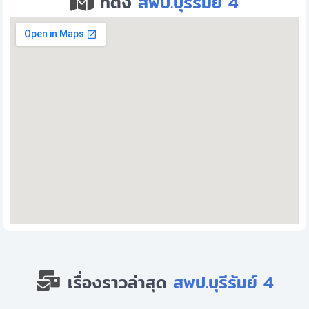
ที่ตั้ง
สพป.บุรีรัมย์ 4
เรื่องราวล่าสุด
สพป.บุรีรัมย์ 4