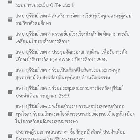
ระบบการประเมิน OIT+ และ II
สพป.บุรีรัมย์ เขต 4 ส่งเสริมการจัดการเรียนรู้เชิงรุกของครูผู้สอน
รายวิชาสังคมศึกษา
สพป.บุรีรัมย์ เขต 4 ตรวจเยี่ยมโรงเรียนในสังกัด ติดตามการขับ
เคลื่อนนโยบายด้านการศึกษา
สพป.บุรีรัมย์ เขต 4 ประชุมคัดกรองสถานศึกษาเพื่อรับการคัด
เลือกเข้ารับรางวัล IQA AWARD ปีการศึกษา 2568
สพป.บุรีรัมย์ เขต 4 ร่วมเป็นเกียรติในกิจกรรมประกวดพูด
สุนทรพจน์ สืบสานศิลป์ถิ่นพุทไธสง ดำรงวัฒนธรรม
สพป.บุรีรัมย์ เขต 4 ร่วมประชุมคณะกรมการจังหวัดบุรีรัมย์
ประจำเดือน กรกฎาคม 2569
สพป.บุรีรัมย์ เขต 4 พร้อมส่วนราชการและประชาชนอำเภอ
พุทไธสง ร่วมเฉลิมพระเกียรติพระบาทสมเด็จพระเจ้าอยู่หัว เนื่อง
ในโอกาสวันเฉลิมพระชนมพรรษา
ประกาศผู้ชนะการเสนอราคา ซื้อวัสดุหมึกพิมพ์ ประจำเดือน
มิถุนายน ๒๕๖๙ โดยวิธีเฉพาะเจาะจง