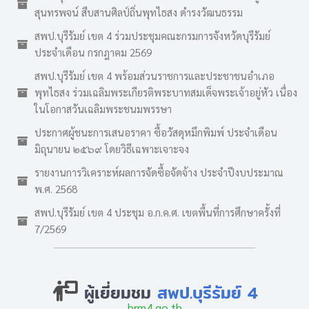
สุนทรพจน์ สืบสานศิลป์ถิ่นพุทไธสง ดำรงวัฒนธรรม
สพป.บุรีรัมย์ เขต 4 ร่วมประชุมคณะกรมการจังหวัดบุรีรัมย์
ประจำเดือน กรกฎาคม 2569
สพป.บุรีรัมย์ เขต 4 พร้อมส่วนราชการและประชาชนอำเภอ
พุทไธสง ร่วมเฉลิมพระเกียรติพระบาทสมเด็จพระเจ้าอยู่หัว เนื่อง
ในโอกาสวันเฉลิมพระชนมพรรษา
ประกาศผู้ชนะการเสนอราคา ซื้อวัสดุหมึกพิมพ์ ประจำเดือน
มิถุนายน ๒๕๖๙ โดยวิธีเฉพาะเจาะจง
รายงานการวิเคราะห์ผลการจัดซื้อจัดจ้าง ประจำปีงบประมาณ
พ.ศ. 2568
สพป.บุรีรัมย์ เขต 4 ประชุม อ.ก.ค.ศ. เขตพื้นที่การศึกษาครั้งที่
7/2569
ผู้เยี่ยมชม
สพป.บุรีรัมย์ 4
brm4.go.th