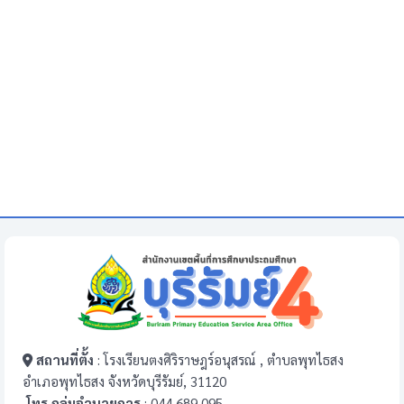
สถานที่ตั้ง
: โรงเรียนตงศิริราษฎร์อนุสรณ์ , ตำบลพุทไธสง
อำเภอพุทไธสง จังหวัดบุรีรัมย์, 31120
โทร กลุ่มอำนวยการ
: 044 689 095