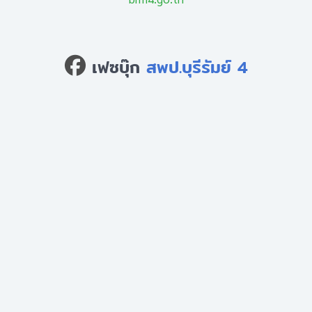
เฟซบุ๊ก
สพป.บุรีรัมย์ 4