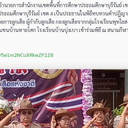
ู้อำนวยการสำนักงานเขตพื้นที่การศึกษาประถมศึกษาบุรีรัมย์ เ
าประถมศึกษาบุรีรัมย์ เขต 4 เป็นประธานในพิธีทบทวนคำปฎิ
วยการลูกเสือ ผู้กำกับลูกเสือ กองลูกเสือจากกลุ่มโรงเรียนพุทไธ
นชุมชนบ้านหายโศก โรงเรียนบ้านบุ่งเบา เข้าร่วมพิธี ณ สนามกี
.gl/5e1m2NCuXRkwZP2Z8