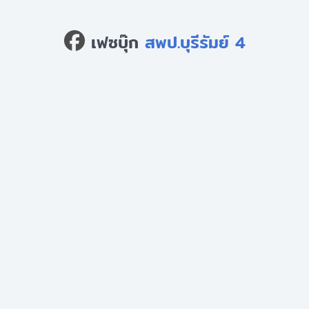
เฟซบุ๊ก
สพป.บุรีรัมย์ 4