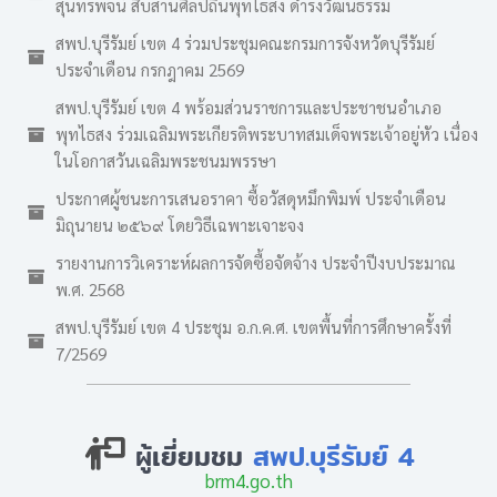
สุนทรพจน์ สืบสานศิลป์ถิ่นพุทไธสง ดำรงวัฒนธรรม
สพป.บุรีรัมย์ เขต 4 ร่วมประชุมคณะกรมการจังหวัดบุรีรัมย์
ประจำเดือน กรกฎาคม 2569
สพป.บุรีรัมย์ เขต 4 พร้อมส่วนราชการและประชาชนอำเภอ
พุทไธสง ร่วมเฉลิมพระเกียรติพระบาทสมเด็จพระเจ้าอยู่หัว เนื่อง
ในโอกาสวันเฉลิมพระชนมพรรษา
ประกาศผู้ชนะการเสนอราคา ซื้อวัสดุหมึกพิมพ์ ประจำเดือน
มิถุนายน ๒๕๖๙ โดยวิธีเฉพาะเจาะจง
รายงานการวิเคราะห์ผลการจัดซื้อจัดจ้าง ประจำปีงบประมาณ
พ.ศ. 2568
สพป.บุรีรัมย์ เขต 4 ประชุม อ.ก.ค.ศ. เขตพื้นที่การศึกษาครั้งที่
7/2569
ผู้เยี่ยมชม
สพป.บุรีรัมย์ 4
brm4.go.th