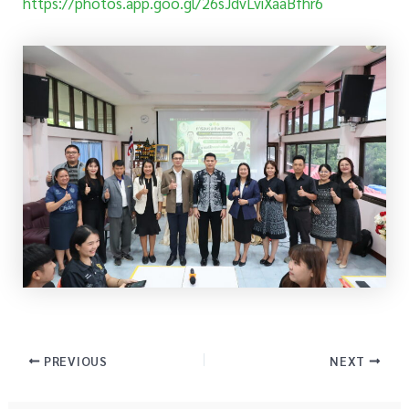
https://photos.app.goo.gl/26sJdvLviXaaBfhr6
PREVIOUS
NEXT