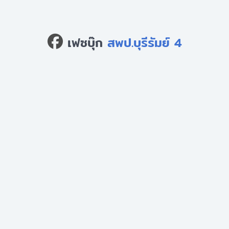
เฟซบุ๊ก
สพป.บุรีรัมย์ 4