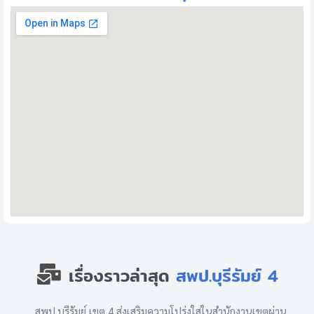
เรื่องราวล่าสุด
สพป.บุรีรัมย์ 4
สพป.บุรีรัมย์ เขต 4 ส่งเสริมความโปร่งใสในสำนักงานเขตผ่าน