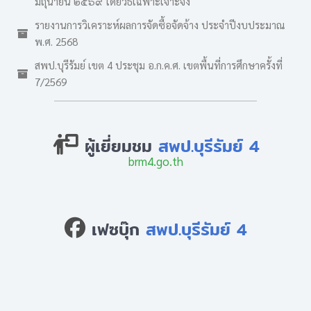
มิถุนายน ๒๕๖๙ โดยวิธีเฉพาะเจาะจง
รายงานการวิเคราะห์ผลการจัดซื้อจัดจ้าง ประจำปีงบประมาณ
พ.ศ. 2568
สพป.บุรีรัมย์ เขต 4 ประชุม อ.ก.ค.ศ. เขตพื้นที่การศึกษาครั้งที่
7/2569
ผู้เยี่ยมชม
สพป.บุรีรัมย์ 4
brm4.go.th
เฟซบุ๊ก
สพป.บุรีรัมย์ 4