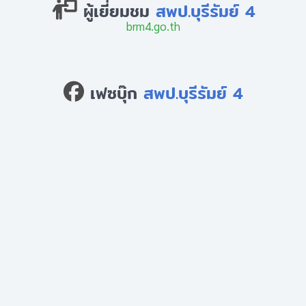
ผู้เยี่ยมชม
สพป.บุรีรัมย์ 4
brm4.go.th
เฟซบุ๊ก
สพป.บุรีรัมย์ 4