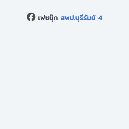
เฟซบุ๊ก
สพป.บุรีรัมย์ 4