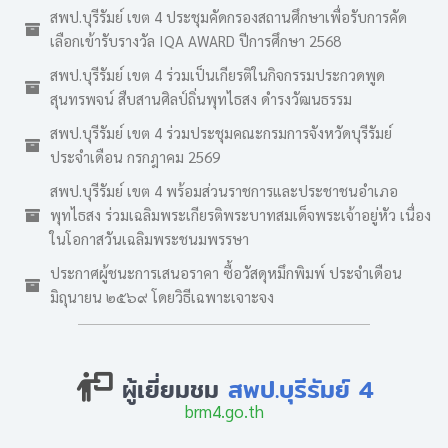
สพป.บุรีรัมย์ เขต 4 ประชุมคัดกรองสถานศึกษาเพื่อรับการคัด
เลือกเข้ารับรางวัล IQA AWARD ปีการศึกษา 2568
สพป.บุรีรัมย์ เขต 4 ร่วมเป็นเกียรติในกิจกรรมประกวดพูด
สุนทรพจน์ สืบสานศิลป์ถิ่นพุทไธสง ดำรงวัฒนธรรม
สพป.บุรีรัมย์ เขต 4 ร่วมประชุมคณะกรมการจังหวัดบุรีรัมย์
ประจำเดือน กรกฎาคม 2569
สพป.บุรีรัมย์ เขต 4 พร้อมส่วนราชการและประชาชนอำเภอ
พุทไธสง ร่วมเฉลิมพระเกียรติพระบาทสมเด็จพระเจ้าอยู่หัว เนื่อง
ในโอกาสวันเฉลิมพระชนมพรรษา
ประกาศผู้ชนะการเสนอราคา ซื้อวัสดุหมึกพิมพ์ ประจำเดือน
มิถุนายน ๒๕๖๙ โดยวิธีเฉพาะเจาะจง
ผู้เยี่ยมชม
สพป.บุรีรัมย์ 4
brm4.go.th