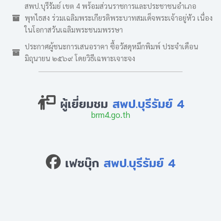
สพป.บุรีรัมย์ เขต 4 พร้อมส่วนราชการและประชาชนอำเภอ
พุทไธสง ร่วมเฉลิมพระเกียรติพระบาทสมเด็จพระเจ้าอยู่หัว เนื่อง
ในโอกาสวันเฉลิมพระชนมพรรษา
ประกาศผู้ชนะการเสนอราคา ซื้อวัสดุหมึกพิมพ์ ประจำเดือน
มิถุนายน ๒๕๖๙ โดยวิธีเฉพาะเจาะจง
ผู้เยี่ยมชม
สพป.บุรีรัมย์ 4
brm4.go.th
เฟซบุ๊ก
สพป.บุรีรัมย์ 4