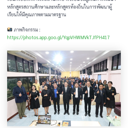
หลักสูตรสถานศึกษาและหลักสูตรท้องถิ่นในการพัฒนาผู้
เรียนให้มีคุณภาพตามมาตรฐาน
ภาพกิจกรรม :
https://photos.app.goo.gl/YqpVHWMVkTJfPH417