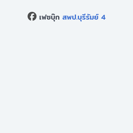
เฟซบุ๊ก
สพป.บุรีรัมย์ 4