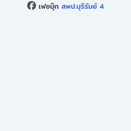
เฟซบุ๊ก
สพป.บุรีรัมย์ 4