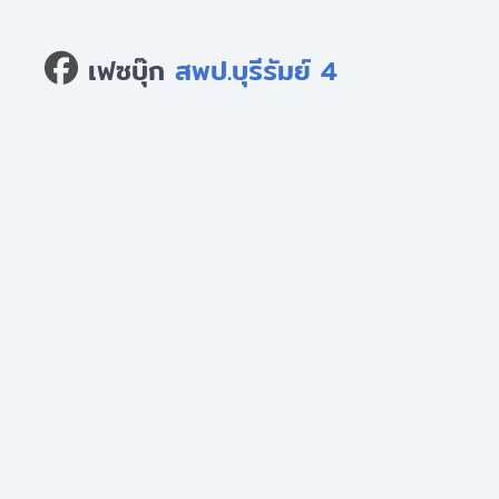
เฟซบุ๊ก
สพป.บุรีรัมย์ 4