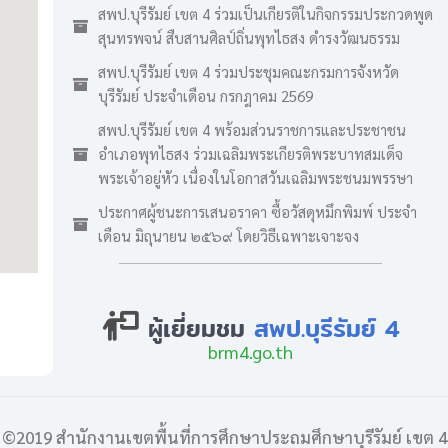
สพป.บุรีรัมย์ เขต 4 ร่วมเป็นเกียรติในกิจกรรมประกวดพูด
สุนทรพจน์ สืบสานศิลป์ถิ่นพุทไธสง ดำรงวัฒนธรรม
สพป.บุรีรัมย์ เขต 4 ร่วมประชุมคณะกรมการจังหวัด
บุรีรัมย์ ประจำเดือน กรกฎาคม 2569
สพป.บุรีรัมย์ เขต 4 พร้อมส่วนราชการและประชาชน
อำเภอพุทไธสง ร่วมเฉลิมพระเกียรติพระบาทสมเด็จ
พระเจ้าอยู่หัว เนื่องในโอกาสวันเฉลิมพระชนมพรรษา
ประกาศผู้ชนะการเสนอราคา ซื้อวัสดุหมึกพิมพ์ ประจำ
เดือน มิถุนายน ๒๕๖๙ โดยวิธีเฉพาะเจาะจง
ผู้เยี่ยมชม
สพป.บุรีรัมย์ 4
brm4.go.th
©2019 สำนักงานเขตพื้นที่การศึกษาประถมศึกษาบุรีรัมย์ เขต 4