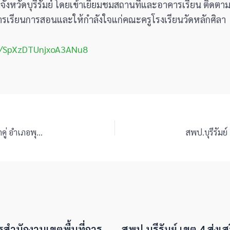
 จังหวัดบุรีรัมย์ โดยเข้าเยี่ยมชมสถานที่และอาคารเรียน ติ
รเรียนการสอนและให้กำลังใจแก่คณะครูโรงเรียนวัดหลักศิลา
gl/SpXzDTUnjxoA3ANu8
สพป.บุรีรัมย์ เขต 4 ลงพื้นที่ตรวจเยี่ยม โรงเรียนบ้านยางนกคู่ อำเภอพุทไธสง
ารสำนักงานเขตพื้นที่การ
สพป.บุรีรัมย์ เขต 4 ส่