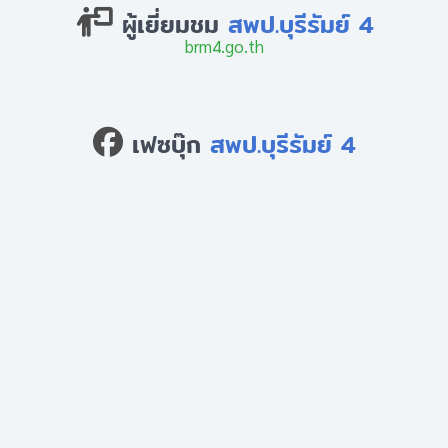
ผู้เยี่ยมชม
สพป.บุรีรัมย์ 4
brm4.go.th
เฟซบุ๊ก
สพป.บุรีรัมย์ 4