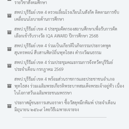
รายวิชาสังคมศึกษา
สพป.บุรีรัมย์ เขต 4 ตรวจเยี่ยมโรงเรียนในสังกัด ติดตามการขับ
เคลื่อนนโยบายด้านการศึกษา
สพป.บุรีรัมย์ เขต 4 ประชุมคัดกรองสถานศึกษาเพื่อรับการคัด
เลือกเข้ารับรางวัล IQA AWARD ปีการศึกษา 2568
สพป.บุรีรัมย์ เขต 4 ร่วมเป็นเกียรติในกิจกรรมประกวดพูด
สุนทรพจน์ สืบสานศิลป์ถิ่นพุทไธสง ดำรงวัฒนธรรม
สพป.บุรีรัมย์ เขต 4 ร่วมประชุมคณะกรมการจังหวัดบุรีรัมย์
ประจำเดือน กรกฎาคม 2569
สพป.บุรีรัมย์ เขต 4 พร้อมส่วนราชการและประชาชนอำเภอ
พุทไธสง ร่วมเฉลิมพระเกียรติพระบาทสมเด็จพระเจ้าอยู่หัว เนื่อง
ในโอกาสวันเฉลิมพระชนมพรรษา
ประกาศผู้ชนะการเสนอราคา ซื้อวัสดุหมึกพิมพ์ ประจำเดือน
มิถุนายน ๒๕๖๙ โดยวิธีเฉพาะเจาะจง