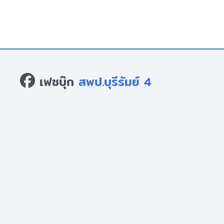
เฟซบุ๊ก
สพป.บุรีรัมย์ 4