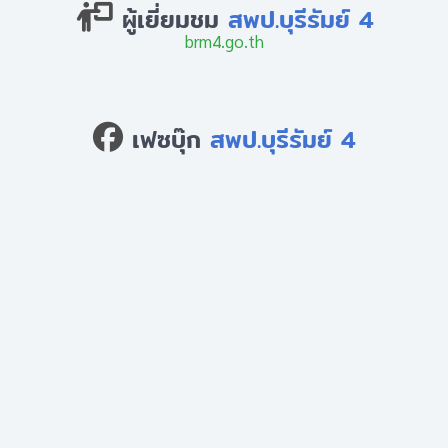
ผู้เยี่ยมชม
สพป.บุรีรัมย์ 4
brm4.go.th
เฟซบุ๊ก
สพป.บุรีรัมย์ 4