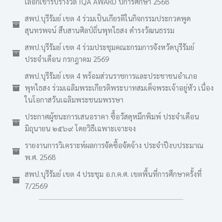
เลือกเข้ารับรางวัล IQA AWARD ปีการศึกษา 2568
สพป.บุรีรัมย์ เขต 4 ร่วมเป็นเกียรติในกิจกรรมประกวดพูด
สุนทรพจน์ สืบสานศิลป์ถิ่นพุทไธสง ดำรงวัฒนธรรม
สพป.บุรีรัมย์ เขต 4 ร่วมประชุมคณะกรมการจังหวัดบุรีรัมย์
ประจำเดือน กรกฎาคม 2569
สพป.บุรีรัมย์ เขต 4 พร้อมส่วนราชการและประชาชนอำเภอ
พุทไธสง ร่วมเฉลิมพระเกียรติพระบาทสมเด็จพระเจ้าอยู่หัว เนื่อง
ในโอกาสวันเฉลิมพระชนมพรรษา
ประกาศผู้ชนะการเสนอราคา ซื้อวัสดุหมึกพิมพ์ ประจำเดือน
มิถุนายน ๒๕๖๙ โดยวิธีเฉพาะเจาะจง
รายงานการวิเคราะห์ผลการจัดซื้อจัดจ้าง ประจำปีงบประมาณ
พ.ศ. 2568
สพป.บุรีรัมย์ เขต 4 ประชุม อ.ก.ค.ศ. เขตพื้นที่การศึกษาครั้งที่
7/2569