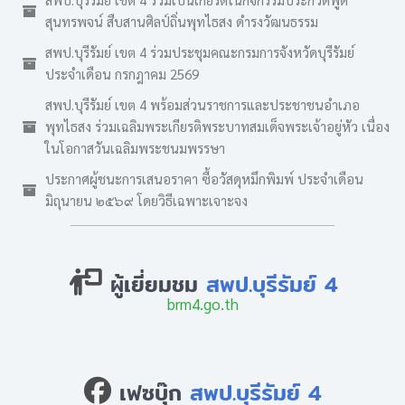
สุนทรพจน์ สืบสานศิลป์ถิ่นพุทไธสง ดำรงวัฒนธรรม
สพป.บุรีรัมย์ เขต 4 ร่วมประชุมคณะกรมการจังหวัดบุรีรัมย์
ประจำเดือน กรกฎาคม 2569
สพป.บุรีรัมย์ เขต 4 พร้อมส่วนราชการและประชาชนอำเภอ
พุทไธสง ร่วมเฉลิมพระเกียรติพระบาทสมเด็จพระเจ้าอยู่หัว เนื่อง
ในโอกาสวันเฉลิมพระชนมพรรษา
ประกาศผู้ชนะการเสนอราคา ซื้อวัสดุหมึกพิมพ์ ประจำเดือน
มิถุนายน ๒๕๖๙ โดยวิธีเฉพาะเจาะจง
ผู้เยี่ยมชม
สพป.บุรีรัมย์ 4
brm4.go.th
เฟซบุ๊ก
สพป.บุรีรัมย์ 4