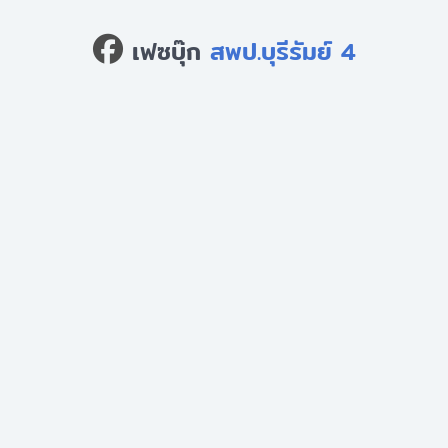
เฟซบุ๊ก
สพป.บุรีรัมย์ 4