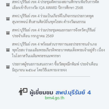
สพป.บุรีรัมย์ เขต 4 ประชุมคัดกรองสถานศึกษาเพื่อรับการคัด
เลือกเข้ารับรางวัล IQA AWARD ปีการศึกษา 2568
สพป.บุรีรัมย์ เขต 4 ร่วมเป็นเกียรติในกิจกรรมประกวดพูด
สุนทรพจน์ สืบสานศิลป์ถิ่นพุทไธสง ดำรงวัฒนธรรม
สพป.บุรีรัมย์ เขต 4 ร่วมประชุมคณะกรมการจังหวัดบุรีรัมย์
ประจำเดือน กรกฎาคม 2569
สพป.บุรีรัมย์ เขต 4 พร้อมส่วนราชการและประชาชนอำเภอ
พุทไธสง ร่วมเฉลิมพระเกียรติพระบาทสมเด็จพระเจ้าอยู่หัว เนื่อง
ในโอกาสวันเฉลิมพระชนมพรรษา
ประกาศผู้ชนะการเสนอราคา ซื้อวัสดุหมึกพิมพ์ ประจำเดือน
มิถุนายน ๒๕๖๙ โดยวิธีเฉพาะเจาะจง
ผู้เยี่ยมชม
สพป.บุรีรัมย์ 4
brm4.go.th