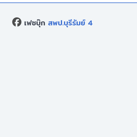
เฟซบุ๊ก
สพป.บุรีรัมย์ 4