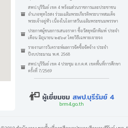
สพป.บุรีรัมย์ เขต 4 พร้อมส่วนราชการและประชาชน
อำเภอพุทไธสง ร่วมเฉลิมพระเกียรติพระบาทสมเด็จ
พระเจ้าอยู่หัว เนื่องในโอกาสวันเฉลิมพระชนมพรรษา
ประกาศผู้ชนะการเสนอราคา ซื้อวัสดุหมึกพิมพ์ ประจำ
เดือน มิถุนายน ๒๕๖๙ โดยวิธีเฉพาะเจาะจง
รายงานการวิเคราะห์ผลการจัดซื้อจัดจ้าง ประจำ
ปีงบประมาณ พ.ศ. 2568
สพป.บุรีรัมย์ เขต 4 ประชุม อ.ก.ค.ศ. เขตพื้นที่การศึกษา
ครั้งที่ 7/2569
ผู้เยี่ยมชม
สพป.บุรีรัมย์ 4
brm4.go.th