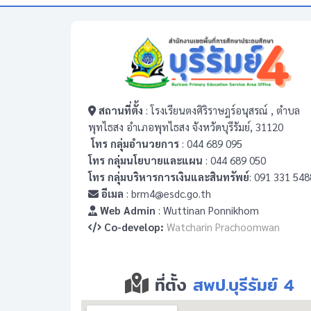
สถานที่ตั้ง
: โรงเรียนตงศิริราษฎร์อนุสรณ์ , ตำบล
พุทไธสง อำเภอพุทไธสง จังหวัดบุรีรัมย์, 31120
โทร กลุ่มอำนวยการ
: 044 689 095
โทร กลุ่มนโยบายและแผน
: 044 689 050
โทร กลุ่มบริหารการเงินและสินทรัพย์
: 091 331 548
อีเมล
: brm4@esdc.go.th
Web Admin
: Wuttinan Ponnikhom
Co-develop:
Watcharin Prachoomwan
ที่ตั้ง
สพป.บุรีรัมย์ 4