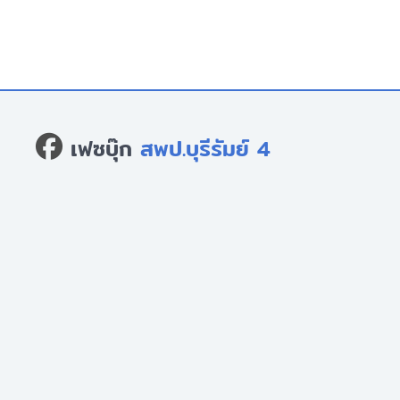
เฟซบุ๊ก
สพป.บุรีรัมย์ 4