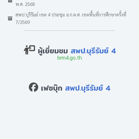
พ.ศ. 2568
สพป.บุรีรัมย์ เขต 4 ประชุม อ.ก.ค.ศ. เขตพื้นที่การศึกษาครั้งที่
7/2569
ผู้เยี่ยมชม
สพป.บุรีรัมย์ 4
brm4.go.th
เฟซบุ๊ก
สพป.บุรีรัมย์ 4