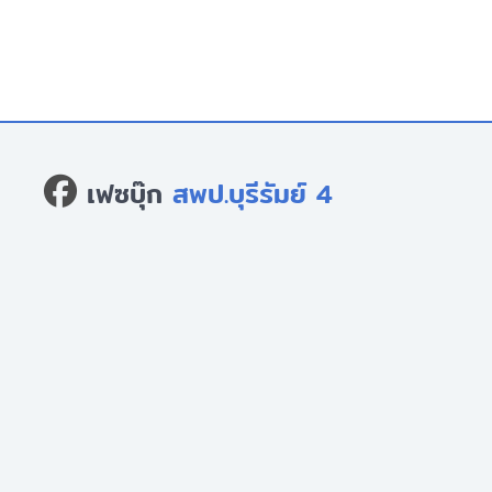
เฟซบุ๊ก
สพป.บุรีรัมย์ 4