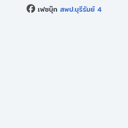
เฟซบุ๊ก
สพป.บุรีรัมย์ 4