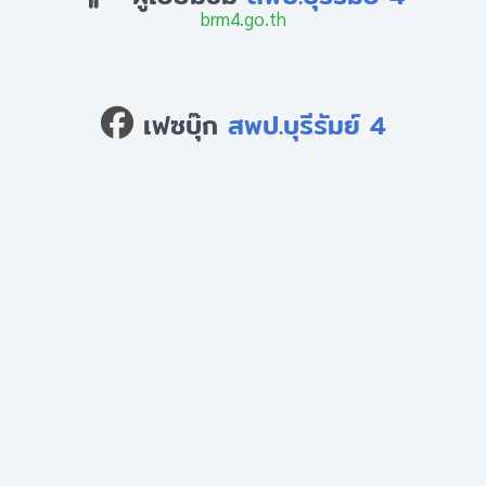
brm4.go.th
เฟซบุ๊ก
สพป.บุรีรัมย์ 4