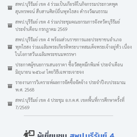
สพป.บุรีรัมย์ เขต 4 ร่วมเป็นเกียรติในกิจกรรมประกวดพูด
สุนทรพจน์ สืบสานศิลป์ถิ่นพุทไธสง ดำรงวัฒนธรรม
สพป.บุรีรัมย์ เขต 4 ร่วมประชุมคณะกรมการจังหวัดบุรีรัมย์
ประจำเดือน กรกฎาคม 2569
สพป.บุรีรัมย์ เขต 4 พร้อมส่วนราชการและประชาชนอำเภอ
พุทไธสง ร่วมเฉลิมพระเกียรติพระบาทสมเด็จพระเจ้าอยู่หัว เนื่อง
ในโอกาสวันเฉลิมพระชนมพรรษา
ประกาศผู้ชนะการเสนอราคา ซื้อวัสดุหมึกพิมพ์ ประจำเดือน
มิถุนายน ๒๕๖๙ โดยวิธีเฉพาะเจาะจง
รายงานการวิเคราะห์ผลการจัดซื้อจัดจ้าง ประจำปีงบประมาณ
พ.ศ. 2568
สพป.บุรีรัมย์ เขต 4 ประชุม อ.ก.ค.ศ. เขตพื้นที่การศึกษาครั้งที่
7/2569
ผู้เยี่ยมชม
สพป.บุรีรัมย์ 4