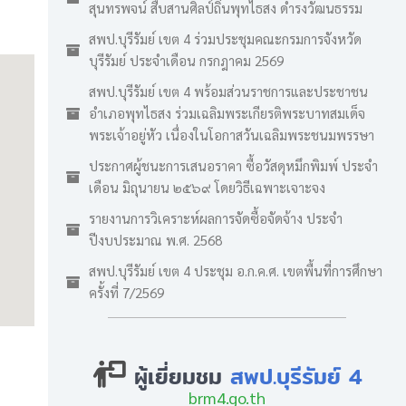
สุนทรพจน์ สืบสานศิลป์ถิ่นพุทไธสง ดำรงวัฒนธรรม
สพป.บุรีรัมย์ เขต 4 ร่วมประชุมคณะกรมการจังหวัด
บุรีรัมย์ ประจำเดือน กรกฎาคม 2569
สพป.บุรีรัมย์ เขต 4 พร้อมส่วนราชการและประชาชน
อำเภอพุทไธสง ร่วมเฉลิมพระเกียรติพระบาทสมเด็จ
พระเจ้าอยู่หัว เนื่องในโอกาสวันเฉลิมพระชนมพรรษา
ประกาศผู้ชนะการเสนอราคา ซื้อวัสดุหมึกพิมพ์ ประจำ
เดือน มิถุนายน ๒๕๖๙ โดยวิธีเฉพาะเจาะจง
รายงานการวิเคราะห์ผลการจัดซื้อจัดจ้าง ประจำ
ปีงบประมาณ พ.ศ. 2568
สพป.บุรีรัมย์ เขต 4 ประชุม อ.ก.ค.ศ. เขตพื้นที่การศึกษา
ครั้งที่ 7/2569
ผู้เยี่ยมชม
สพป.บุรีรัมย์ 4
brm4.go.th