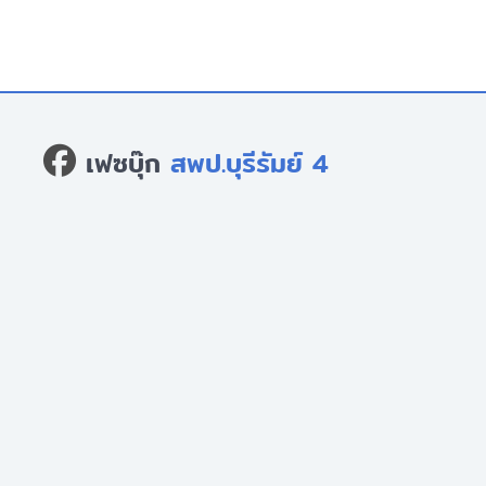
เฟซบุ๊ก
สพป.บุรีรัมย์ 4