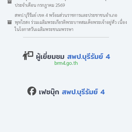
ประจำเดือน กรกฎาคม 2569
สพป.บุรีรัมย์ เขต 4 พร้อมส่วนราชการและประชาชนอำเภอ
พุทไธสง ร่วมเฉลิมพระเกียรติพระบาทสมเด็จพระเจ้าอยู่หัว เนื่อง
ในโอกาสวันเฉลิมพระชนมพรรษา
ผู้เยี่ยมชม
สพป.บุรีรัมย์ 4
brm4.go.th
เฟซบุ๊ก
สพป.บุรีรัมย์ 4