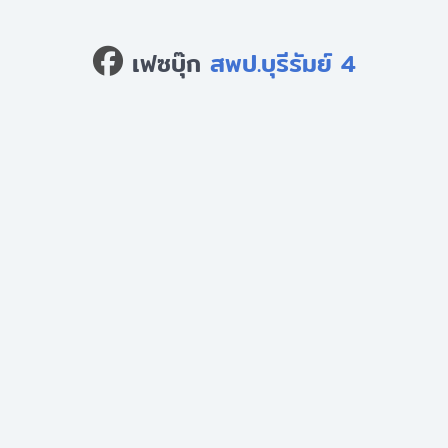
เฟซบุ๊ก
สพป.บุรีรัมย์ 4