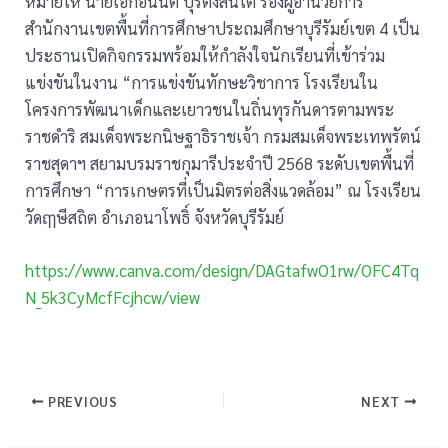
หมายให้ นายเอกอนันต์ ปุริตังสันโต รองผู้อำนวยการ
สำนักงานเขตพื้นที่การศึกษาประถมศึกษาบุรีรัมย์เขต 4 เป็น
ประธานเปิดกิจกรรมพร้อมให้กำลังใจนักเรียนที่เข้าร่วม
แข่งขันในงาน “การแข่งขันทักษะวิชาการ โรงเรียนใน
โครงการพัฒนาเด็กและเยาวชนในถิ่นทุรกันดารตามพระ
ราชดำริ สมเด็จพระกนิษฐาธิราชเจ้า กรมสมเด็จพระเทพรัตน์
ราชสุดาฯ สยามบรมราชกุมารีประจำปี 2568 ระดับเขตพื้นที่
การศึกษา “การเกษตรที่เป็นมิตรต่อสิ่งแวดล้อม” ณ โรงเรียน
วัดฤๅษีสถิต อำเภอนาโพธิ์ จังหวัดบุรีรัมย์
https://www.canva.com/design/DAGtafwO1rw/OFC4Tq
N_5k3CyMcfFcjhcw/view
PREVIOUS
NEXT