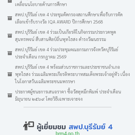
เคลื่อนนโยบายด้านการศึกษา
สพป.บุรีรัมย์ เขต 4 ประชุมคัดกรองสถานศึกษาเพื่อรับการคัด
เลือกเข้ารับรางวัล IQA AWARD ปีการศึกษา 2568
สพป.บุรีรัมย์ เขต 4 ร่วมเป็นเกียรติในกิจกรรมประกวดพูด
สุนทรพจน์ สืบสานศิลป์ถิ่นพุทไธสง ดำรงวัฒนธรรม
สพป.บุรีรัมย์ เขต 4 ร่วมประชุมคณะกรมการจังหวัดบุรีรัมย์
ประจำเดือน กรกฎาคม 2569
สพป.บุรีรัมย์ เขต 4 พร้อมส่วนราชการและประชาชนอำเภอ
พุทไธสง ร่วมเฉลิมพระเกียรติพระบาทสมเด็จพระเจ้าอยู่หัว เนื่อง
ในโอกาสวันเฉลิมพระชนมพรรษา
ประกาศผู้ชนะการเสนอราคา ซื้อวัสดุหมึกพิมพ์ ประจำเดือน
มิถุนายน ๒๕๖๙ โดยวิธีเฉพาะเจาะจง
ผู้เยี่ยมชม
สพป.บุรีรัมย์ 4
brm4.go.th