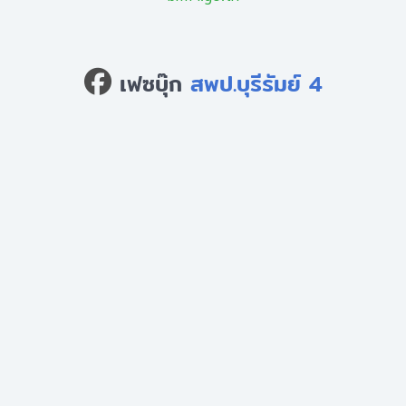
เฟซบุ๊ก
สพป.บุรีรัมย์ 4