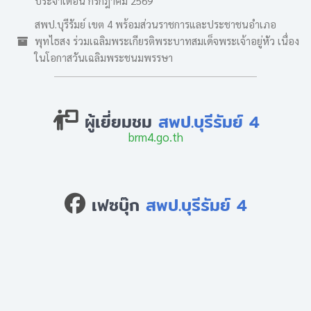
ประจำเดือน กรกฎาคม 2569
สพป.บุรีรัมย์ เขต 4 พร้อมส่วนราชการและประชาชนอำเภอ
พุทไธสง ร่วมเฉลิมพระเกียรติพระบาทสมเด็จพระเจ้าอยู่หัว เนื่อง
ในโอกาสวันเฉลิมพระชนมพรรษา
ผู้เยี่ยมชม
สพป.บุรีรัมย์ 4
brm4.go.th
เฟซบุ๊ก
สพป.บุรีรัมย์ 4