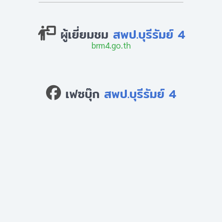
ผู้เยี่ยมชม
สพป.บุรีรัมย์ 4
brm4.go.th
เฟซบุ๊ก
สพป.บุรีรัมย์ 4