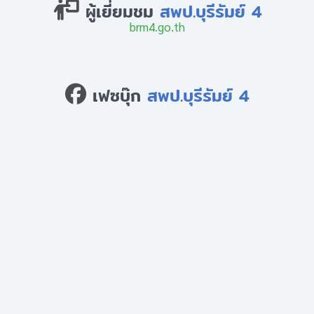
ผู้เยี่ยมชม
สพป.บุรีรัมย์ 4
brm4.go.th
เฟซบุ๊ก
สพป.บุรีรัมย์ 4